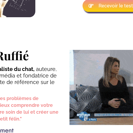
Recevoir le test
uffié
iste du chat,
auteure,
média et fondatrice de
te de référence sur le
 les problèmes de
Mieux comprendre votre
e soin de lui et créer une
it félin."