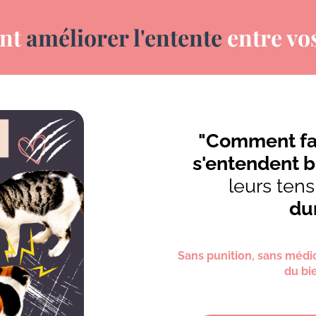
nt
améliorer l'entente
entre vos
"Comment fa
s'entendent b
leurs tens
du
Sans punition, sans médi
du bi