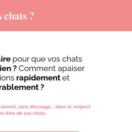
 chats ?
ire
pour que vos chats
ien ?
Comment apaiser
ions
rapidement
et
rablement ?
cament, sans dressage... dans le respect
en-être de vos chats.